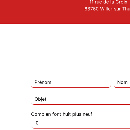
11 rue de la Croix
68760 Willer-sur-Thu
Combien font huit plus neuf