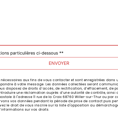
tions particulières ci-dessous **
ENVOYER
cessaires aux fins de vous contacter et sont enregistrées dans un 
 répondre à votre message. Les données collectées seront communiq
ous disposez de droits d’accès, de rectification, d’effacement, de port
ntroduire une réclamation auprès d’une autorité de contrôle, ainsi 
tale à l'adresse 11 rue de la Croix 68760 Willer-sur-Thur ou par cour
vons vos données pendant la période de prise de contact puis pend
vez le droit de vous inscrire sur la liste d'opposition au démarchag
 d’informations sur vos droits.