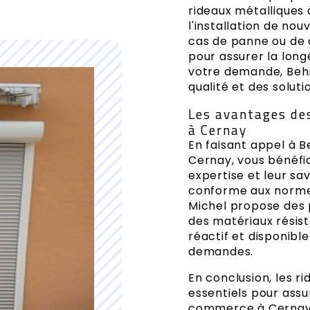
rideaux métalliques 
l'installation de no
cas de panne ou de d
pour assurer la long
votre demande, Behr
qualité et des solut
Les avantages de
à Cernay
En faisant appel à B
Cernay, vous bénéfi
expertise et leur sav
conforme aux normes
Michel propose des p
des matériaux résista
réactif et disponibl
demandes.
En conclusion, les r
essentiels pour assu
commerce à Cernay. 