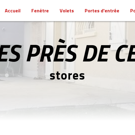
Accueil
Fenêtre
Volets
Portes d'entrée
Po
ES PRÈS DE C
stores