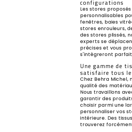
configurations
Les stores proposés
personnalisables pou
fenêtres, baies vitr
stores enrouleurs, d
des stores plissés, n
experts se déplacen
précises et vous pro
s'intègreront parfai
Une gamme de tiss
satisfaire tous l
Chez Behra Michel, 
qualité des matériaux
Nous travaillons av
garantir des produit
choisir parmi une la
personnaliser vos st
intérieure. Des tiss
trouverez forcément 