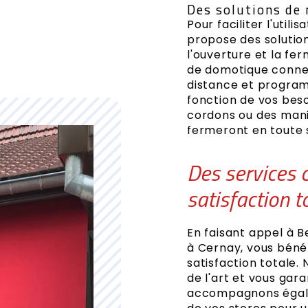
Des solutions de 
Pour faciliter l'util
propose des solutio
l'ouverture et la fe
de domotique connec
distance et program
fonction de vos beso
cordons ou des maniv
fermeront en toute s
Des services 
satisfaction t
En faisant appel à B
à Cernay, vous béné
satisfaction totale.
de l'art et vous gar
accompagnons égale